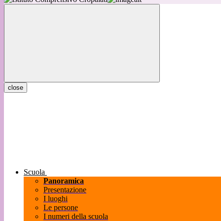
close
Scuola
Panoramica
Presentazione
I luoghi
Le persone
I numeri della scuola