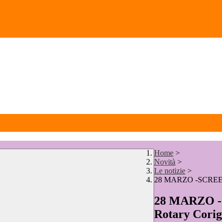
Home
>
Novità
>
Le notizie
>
28 MARZO -SCREENI
28 MARZO 
Rotary Corig