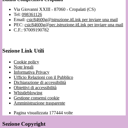
Via Giovanni XXIII - 87060 - Cropalati (CS)
Tel:
098361126
Email:
csic84600g@istruzione.it
Link per inviare una mail
PEC:
csic84600g@pec.istruzione.it
Link per inviare una mail
C.F.: 97009190782
Sezione Link Utili
Cookie policy
Note legali
Informativa Privacy
Ufficio Relazioni con il Pubblico
Dichiarazione di accessibilità
Obiettivi di accessibilità
Whistleblowing
Gestione consensi cookie
Amministrazione trasparente
Pagina visualizzata
177444
volte
Sezione Copyright