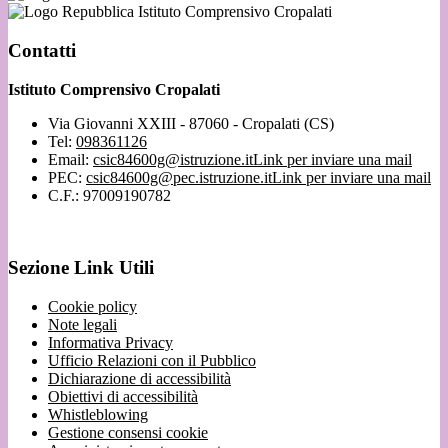
Istituto Comprensivo Cropalati
Contatti
Istituto Comprensivo Cropalati
Via Giovanni XXIII - 87060 - Cropalati (CS)
Tel:
098361126
Email:
csic84600g@istruzione.it
Link per inviare una mail
PEC:
csic84600g@pec.istruzione.it
Link per inviare una mail
C.F.: 97009190782
Sezione Link Utili
Cookie policy
Note legali
Informativa Privacy
Ufficio Relazioni con il Pubblico
Dichiarazione di accessibilità
Obiettivi di accessibilità
Whistleblowing
Gestione consensi cookie