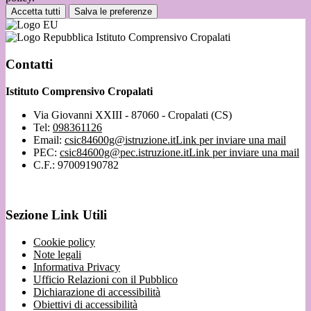
Accetta tutti
Salva le preferenze
Istituto Comprensivo Cropalati
Contatti
Istituto Comprensivo Cropalati
Via Giovanni XXIII - 87060 - Cropalati (CS)
Tel:
098361126
Email:
csic84600g@istruzione.it
Link per inviare una mail
PEC:
csic84600g@pec.istruzione.it
Link per inviare una mail
C.F.: 97009190782
Sezione Link Utili
Cookie policy
Note legali
Informativa Privacy
Ufficio Relazioni con il Pubblico
Dichiarazione di accessibilità
Obiettivi di accessibilità