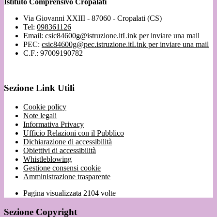
Istituto Comprensivo Cropalati
Via Giovanni XXIII - 87060 - Cropalati (CS)
Tel:
098361126
Email:
csic84600g@istruzione.it
Link per inviare una mail
PEC:
csic84600g@pec.istruzione.it
Link per inviare una mail
C.F.: 97009190782
Sezione Link Utili
Cookie policy
Note legali
Informativa Privacy
Ufficio Relazioni con il Pubblico
Dichiarazione di accessibilità
Obiettivi di accessibilità
Whistleblowing
Gestione consensi cookie
Amministrazione trasparente
Pagina visualizzata
2104
volte
Sezione Copyright