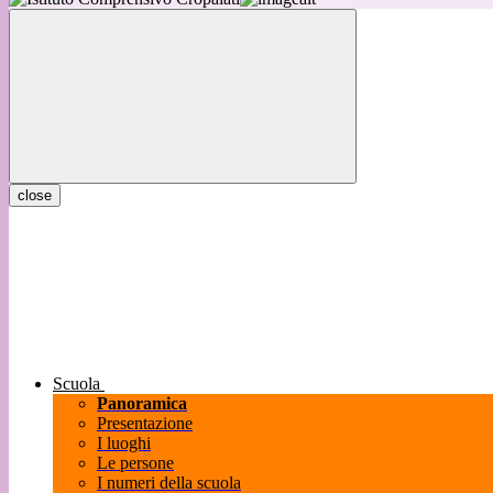
close
Scuola
Panoramica
Presentazione
I luoghi
Le persone
I numeri della scuola