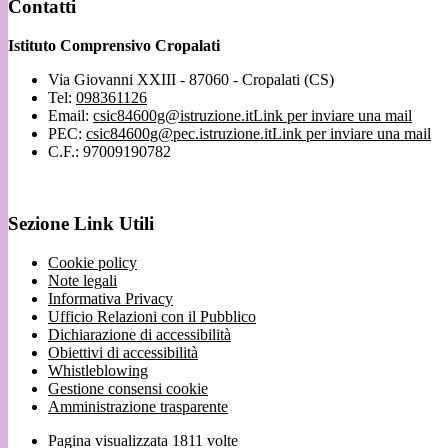
Contatti
Istituto Comprensivo Cropalati
Via Giovanni XXIII - 87060 - Cropalati (CS)
Tel:
098361126
Email:
csic84600g@istruzione.it
Link per inviare una mail
PEC:
csic84600g@pec.istruzione.it
Link per inviare una mail
C.F.: 97009190782
Sezione Link Utili
Cookie policy
Note legali
Informativa Privacy
Ufficio Relazioni con il Pubblico
Dichiarazione di accessibilità
Obiettivi di accessibilità
Whistleblowing
Gestione consensi cookie
Amministrazione trasparente
Pagina visualizzata
1811
volte