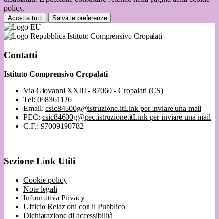
policy.
Accetta tutti
Salva le preferenze
Istituto Comprensivo Cropalati
Contatti
Istituto Comprensivo Cropalati
Via Giovanni XXIII - 87060 - Cropalati (CS)
Tel:
098361126
Email:
csic84600g@istruzione.it
Link per inviare una mail
PEC:
csic84600g@pec.istruzione.it
Link per inviare una mail
C.F.: 97009190782
Sezione Link Utili
Cookie policy
Note legali
Informativa Privacy
Ufficio Relazioni con il Pubblico
Dichiarazione di accessibilità