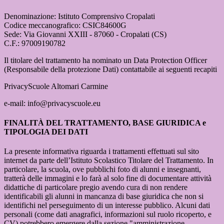
Denominazione: Istituto Comprensivo Cropalati
Codice meccanografico: CSIC84600G
Sede: Via Giovanni XXIII - 87060 - Cropalati (CS)
C.F.: 97009190782
Il titolare del trattamento ha nominato un Data Protection Officer
(Responsabile della protezione Dati) contattabile ai seguenti recapiti
PrivacyScuole Altomari Carmine
e-mail: info@privacyscuole.eu
FINALITÀ DEL TRATTAMENTO, BASE GIURIDICA e
TIPOLOGIA DEI DATI
La presente informativa riguarda i trattamenti effettuati sul sito
internet da parte dell’Istituto Scolastico Titolare del Trattamento. In
particolare, la scuola, ove pubblichi foto di alunni e insegnanti,
tratterà delle immagini e lo farà al solo fine di documentare attività
didattiche di particolare pregio avendo cura di non rendere
identificabili gli alunni in mancanza di base giuridica che non si
identifichi nel perseguimento di un interesse pubblico. Alcuni dati
personali (come dati anagrafici, informazioni sul ruolo ricoperto, e
CV) potrebbero emergere dalla sezione "amministrazione