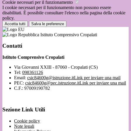
Cookie necessari per il funzionamento
I cookie necessari per il funzionamento non possono essere
disabilitati. È possibile consultare l'elenco nella pagina della cookie
policy.
Accetta tutti
Salva le preferenze
Istituto Comprensivo Cropalati
Contatti
Istituto Comprensivo Cropalati
Via Giovanni XXIII - 87060 - Cropalati (CS)
Tel:
098361126
Email:
csic84600g@istruzione.it
Link per inviare una mail
PEC:
csic84600g@pec.istruzione.it
Link per inviare una mail
C.F.: 97009190782
Sezione Link Utili
Cookie policy
Note legali