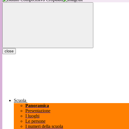
close
Scuola
Panoramica
Presentazione
I luoghi
Le persone
I numeri della scuola