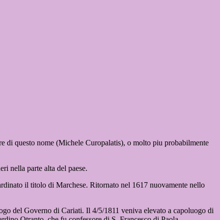
tore di questo nome (Michele Curopalatis), o molto piu probabilmente
ri nella parte alta del paese.
rdinato il titolo di Marchese. Ritornato nel 1617 nuovamente nello
go del Governo di Cariati. Il 4/5/1811 veniva elevato a capoluogo di
rdino Otranto, che fu confessore di S. Francesco di Paola.