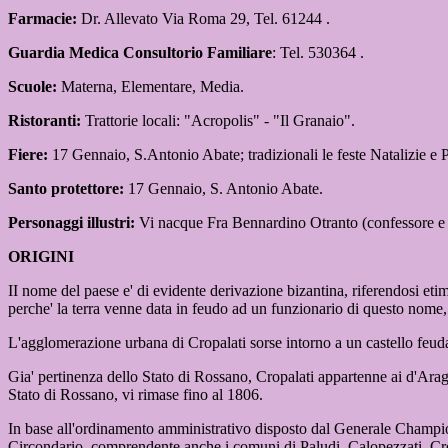
Farmacie:
Dr. Allevato Via Roma 29, Tel. 61244 .
Guardia Medica Consultorio Familiare
: Tel. 530364 .
Scuole:
Materna, Elementare, Media.
Ristoranti:
Trattorie locali: "Acropolis" - "Il Granaio".
Fiere:
17 Gennaio, S.Antonio Abate; tradizionali le feste Natalizie e P
Santo protettore:
17 Gennaio, S. Antonio Abate.
Personaggi illustri:
Vi nacque Fra Bennardino Otranto (confessore e 
ORIGINI
II nome del paese e' di evidente derivazione bizantina, riferendosi e
perche' la terra venne data in feudo ad un funzionario di questo nome,
L'agglomerazione urbana di Cropalati sorse intorno a un castello feudal
Gia' pertinenza dello Stato di Rossano, Cropalati appartenne ai d'Ar
Stato di Rossano, vi rimase fino al 1806.
In base all'ordinamento amministrativo disposto dal Generale Champio
Circondario, comprendente anche i comuni di Paludi, Calopezzati, Cros