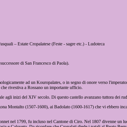
asquali – Estate Cropalatese (Feste - sagre etc.) - Ludoteca
successore di San Francesco di Paola).
timologicamente ad un Kouropalates, o in segno di onore verso l'impera
 che rivestiva a Rossano un importante ufficio.
e agli inizi del XIV secolo. Di questo castello avanzano tuttora dei rude
agona Montalto (1507-1600), ai Badolato (1600-1617) che vi ebbero inca
nnet nel 1799, fu incluso nel Cantone di Ciro. Nel 1807 divenne un luo
ia e Caloveto. Da ricordare che Cropalati diede i natali al Beato Berna