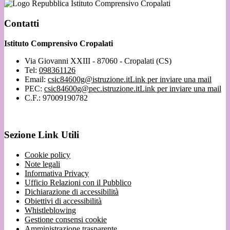
Istituto Comprensivo Cropalati
Contatti
Istituto Comprensivo Cropalati
Via Giovanni XXIII - 87060 - Cropalati (CS)
Tel:
098361126
Email:
csic84600g@istruzione.it
Link per inviare una mail
PEC:
csic84600g@pec.istruzione.it
Link per inviare una mail
C.F.: 97009190782
Sezione Link Utili
Cookie policy
Note legali
Informativa Privacy
Ufficio Relazioni con il Pubblico
Dichiarazione di accessibilità
Obiettivi di accessibilità
Whistleblowing
Gestione consensi cookie
Amministrazione trasparente