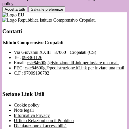
policy.
Accetta tutti
Salva le preferenze
Istituto Comprensivo Cropalati
Contatti
Istituto Comprensivo Cropalati
Via Giovanni XXIII - 87060 - Cropalati (CS)
Tel:
098361126
Email:
csic84600g@istruzione.it
Link per inviare una mail
PEC:
csic84600g@pec.istruzione.it
Link per inviare una mail
C.F.: 97009190782
Sezione Link Utili
Cookie policy
Note legali
Informativa Privacy
Ufficio Relazioni con il Pubblico
Dichiarazione di accessibilità