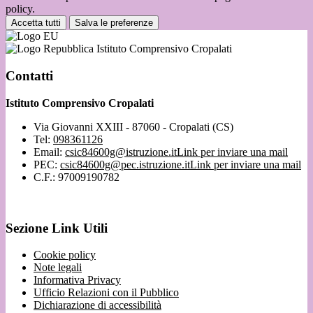
policy.
Accetta tutti
Salva le preferenze
Istituto Comprensivo Cropalati
Contatti
Istituto Comprensivo Cropalati
Via Giovanni XXIII - 87060 - Cropalati (CS)
Tel:
098361126
Email:
csic84600g@istruzione.it
Link per inviare una mail
PEC:
csic84600g@pec.istruzione.it
Link per inviare una mail
C.F.: 97009190782
Sezione Link Utili
Cookie policy
Note legali
Informativa Privacy
Ufficio Relazioni con il Pubblico
Dichiarazione di accessibilità