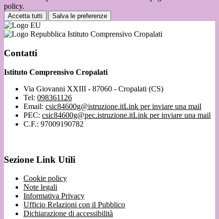
policy.
Accetta tutti
Salva le preferenze
Istituto Comprensivo Cropalati
Contatti
Istituto Comprensivo Cropalati
Via Giovanni XXIII - 87060 - Cropalati (CS)
Tel:
098361126
Email:
csic84600g@istruzione.it
Link per inviare una mail
PEC:
csic84600g@pec.istruzione.it
Link per inviare una mail
C.F.: 97009190782
Sezione Link Utili
Cookie policy
Note legali
Informativa Privacy
Ufficio Relazioni con il Pubblico
Dichiarazione di accessibilità