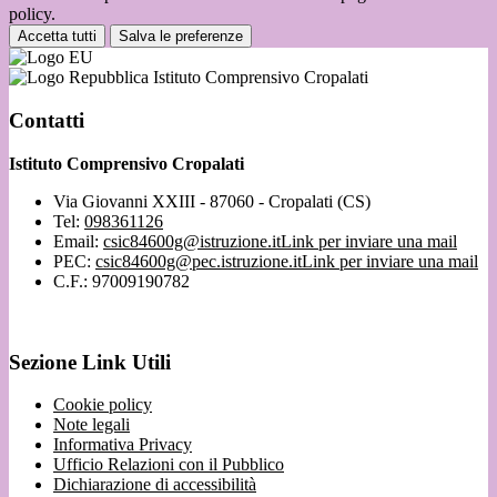
policy.
Accetta tutti
Salva le preferenze
Istituto Comprensivo Cropalati
Contatti
Istituto Comprensivo Cropalati
Via Giovanni XXIII - 87060 - Cropalati (CS)
Tel:
098361126
Email:
csic84600g@istruzione.it
Link per inviare una mail
PEC:
csic84600g@pec.istruzione.it
Link per inviare una mail
C.F.: 97009190782
Sezione Link Utili
Cookie policy
Note legali
Informativa Privacy
Ufficio Relazioni con il Pubblico
Dichiarazione di accessibilità