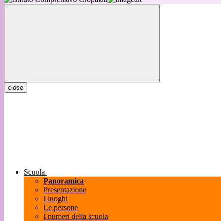
close
Scuola
Panoramica
Presentazione
I luoghi
Le persone
I numeri della scuola