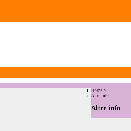
Home
>
Altre info
Altre info