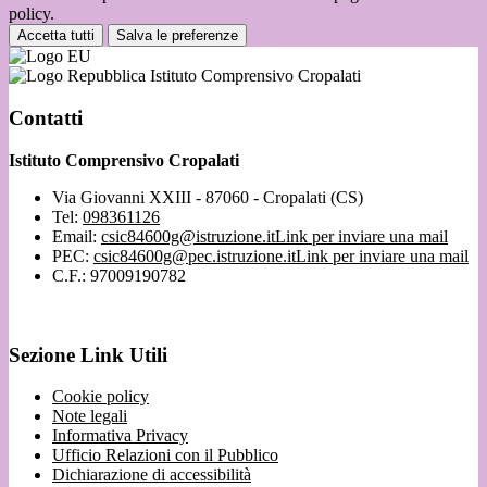
policy.
Accetta tutti
Salva le preferenze
Istituto Comprensivo Cropalati
Contatti
Istituto Comprensivo Cropalati
Via Giovanni XXIII - 87060 - Cropalati (CS)
Tel:
098361126
Email:
csic84600g@istruzione.it
Link per inviare una mail
PEC:
csic84600g@pec.istruzione.it
Link per inviare una mail
C.F.: 97009190782
Sezione Link Utili
Cookie policy
Note legali
Informativa Privacy
Ufficio Relazioni con il Pubblico
Dichiarazione di accessibilità