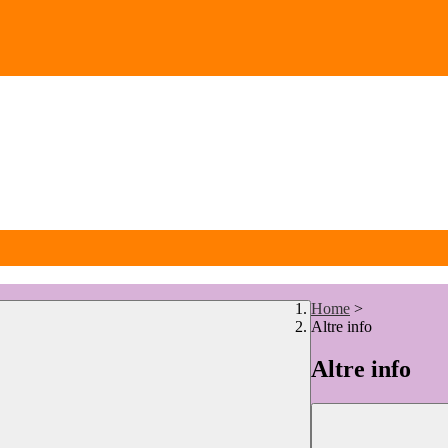
Home
>
Altre info
Altre info