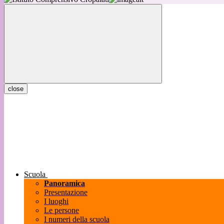
close
Scuola
Panoramica
Presentazione
I luoghi
Le persone
I numeri della scuola