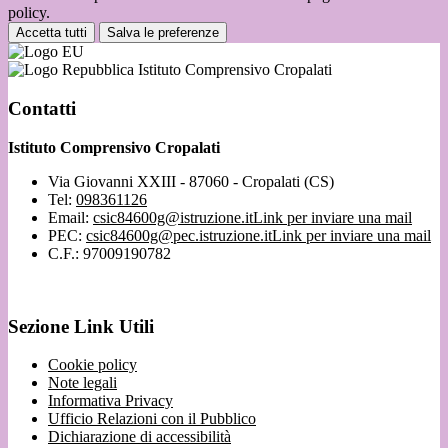
policy.
Accetta tutti
Salva le preferenze
Istituto Comprensivo Cropalati
Contatti
Istituto Comprensivo Cropalati
Via Giovanni XXIII - 87060 - Cropalati (CS)
Tel:
098361126
Email:
csic84600g@istruzione.it
Link per inviare una mail
PEC:
csic84600g@pec.istruzione.it
Link per inviare una mail
C.F.: 97009190782
Sezione Link Utili
Cookie policy
Note legali
Informativa Privacy
Ufficio Relazioni con il Pubblico
Dichiarazione di accessibilità