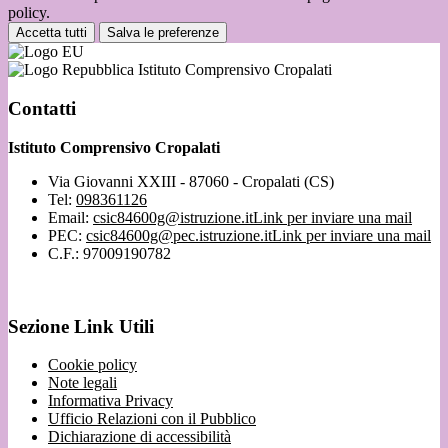
policy.
Accetta tutti
Salva le preferenze
Istituto Comprensivo Cropalati
Contatti
Istituto Comprensivo Cropalati
Via Giovanni XXIII - 87060 - Cropalati (CS)
Tel:
098361126
Email:
csic84600g@istruzione.it
Link per inviare una mail
PEC:
csic84600g@pec.istruzione.it
Link per inviare una mail
C.F.: 97009190782
Sezione Link Utili
Cookie policy
Note legali
Informativa Privacy
Ufficio Relazioni con il Pubblico
Dichiarazione di accessibilità