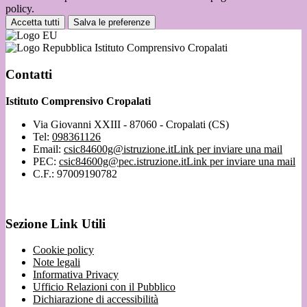
policy.
Accetta tutti
Salva le preferenze
Istituto Comprensivo Cropalati
Contatti
Istituto Comprensivo Cropalati
Via Giovanni XXIII - 87060 - Cropalati (CS)
Tel:
098361126
Email:
csic84600g@istruzione.it
Link per inviare una mail
PEC:
csic84600g@pec.istruzione.it
Link per inviare una mail
C.F.: 97009190782
Sezione Link Utili
Cookie policy
Note legali
Informativa Privacy
Ufficio Relazioni con il Pubblico
Dichiarazione di accessibilità