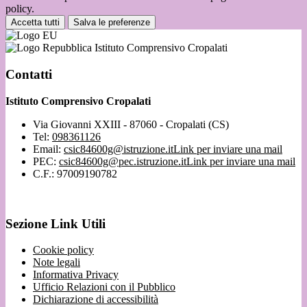
policy.
Accetta tutti
Salva le preferenze
Istituto Comprensivo Cropalati
Contatti
Istituto Comprensivo Cropalati
Via Giovanni XXIII - 87060 - Cropalati (CS)
Tel:
098361126
Email:
csic84600g@istruzione.it
Link per inviare una mail
PEC:
csic84600g@pec.istruzione.it
Link per inviare una mail
C.F.: 97009190782
Sezione Link Utili
Cookie policy
Note legali
Informativa Privacy
Ufficio Relazioni con il Pubblico
Dichiarazione di accessibilità