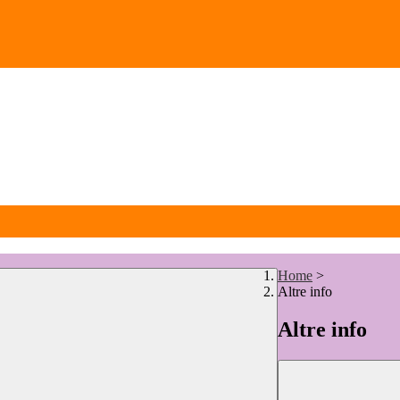
Home
>
Altre info
Altre info