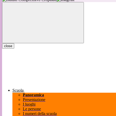
close
Scuola
Panoramica
Presentazione
I luoghi
Le persone
I numeri della scuola