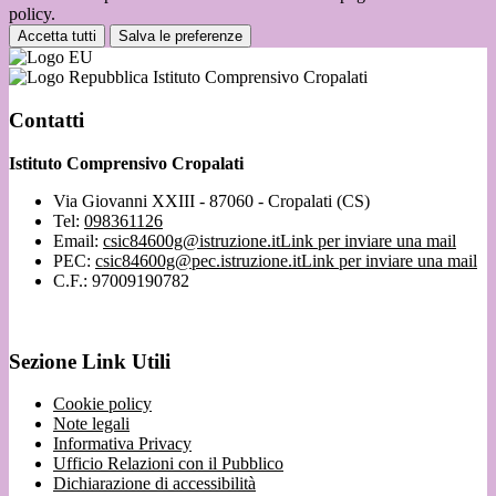
policy.
Accetta tutti
Salva le preferenze
Istituto Comprensivo Cropalati
Contatti
Istituto Comprensivo Cropalati
Via Giovanni XXIII - 87060 - Cropalati (CS)
Tel:
098361126
Email:
csic84600g@istruzione.it
Link per inviare una mail
PEC:
csic84600g@pec.istruzione.it
Link per inviare una mail
C.F.: 97009190782
Sezione Link Utili
Cookie policy
Note legali
Informativa Privacy
Ufficio Relazioni con il Pubblico
Dichiarazione di accessibilità