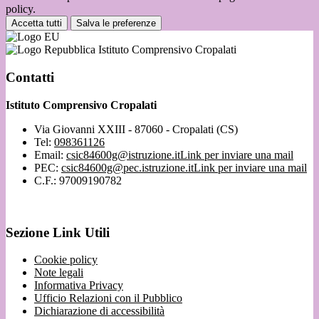
policy.
Accetta tutti
Salva le preferenze
Istituto Comprensivo Cropalati
Contatti
Istituto Comprensivo Cropalati
Via Giovanni XXIII - 87060 - Cropalati (CS)
Tel:
098361126
Email:
csic84600g@istruzione.it
Link per inviare una mail
PEC:
csic84600g@pec.istruzione.it
Link per inviare una mail
C.F.: 97009190782
Sezione Link Utili
Cookie policy
Note legali
Informativa Privacy
Ufficio Relazioni con il Pubblico
Dichiarazione di accessibilità