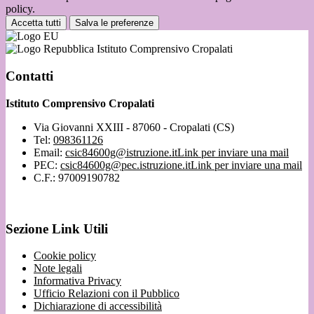
policy.
Accetta tutti
Salva le preferenze
Istituto Comprensivo Cropalati
Contatti
Istituto Comprensivo Cropalati
Via Giovanni XXIII - 87060 - Cropalati (CS)
Tel:
098361126
Email:
csic84600g@istruzione.it
Link per inviare una mail
PEC:
csic84600g@pec.istruzione.it
Link per inviare una mail
C.F.: 97009190782
Sezione Link Utili
Cookie policy
Note legali
Informativa Privacy
Ufficio Relazioni con il Pubblico
Dichiarazione di accessibilità