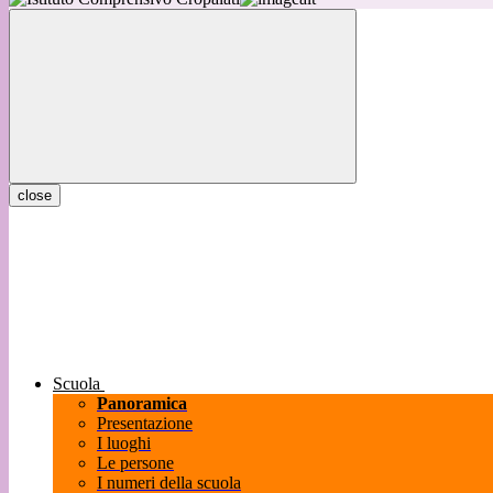
close
Scuola
Panoramica
Presentazione
I luoghi
Le persone
I numeri della scuola