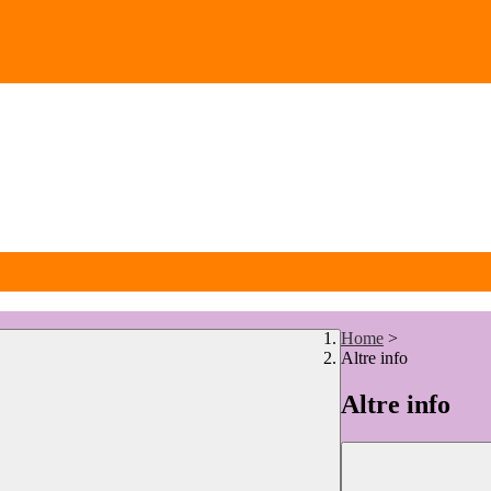
Home
>
Altre info
Altre info